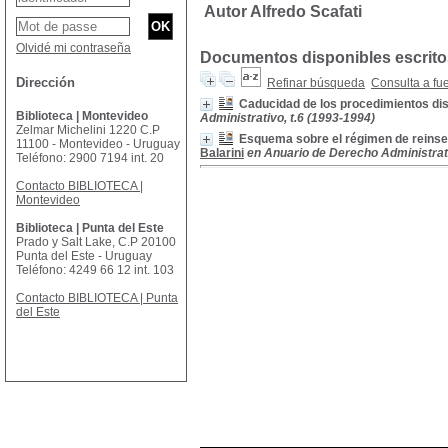
Autor Alfredo Scafati
Olvidé mi contraseña
Documentos disponibles escritos
Dirección
Refinar búsqueda
Consulta a fu
Caducidad de los procedimientos disc
Biblioteca | Montevideo
Administrativo, t.6 (1993-1994)
Zelmar Michelini 1220 C.P
Esquema sobre el régimen de reinserc
11100 - Montevideo - Uruguay
Balarini
en Anuario de Derecho Administrati
Teléfono: 2900 7194 int. 20
Contacto BIBLIOTECA |
Montevideo
Biblioteca | Punta del Este
Prado y Salt Lake, C.P 20100
Punta del Este - Uruguay
Teléfono: 4249 66 12 int. 103
Contacto BIBLIOTECA | Punta
del Este