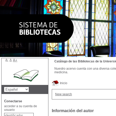
A-
A
A+
Catálogo de las Bibliotecas de la Univer
Nuestro acervo cuenta con una diversa colecc
medicina.
Inicio
New search
Conectarse
acceder a su cuenta de
usuario
Información del autor