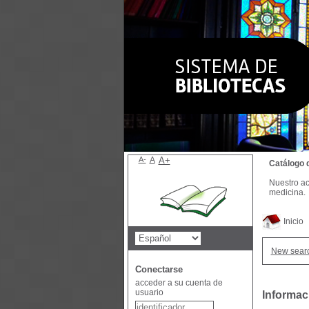
A-
A
A+
Catálogo 
Nuestro ac
medicina.
Inicio
New sear
Conectarse
acceder a su cuenta de
usuario
Informac