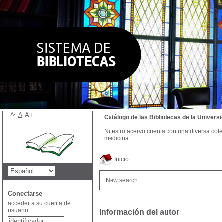
A-
A
A+
Catálogo de las Bibliotecas de la Univer
Nuestro acervo cuenta con una diversa colecc
medicina.
Inicio
New search
Conectarse
acceder a su cuenta de
usuario
Información del autor