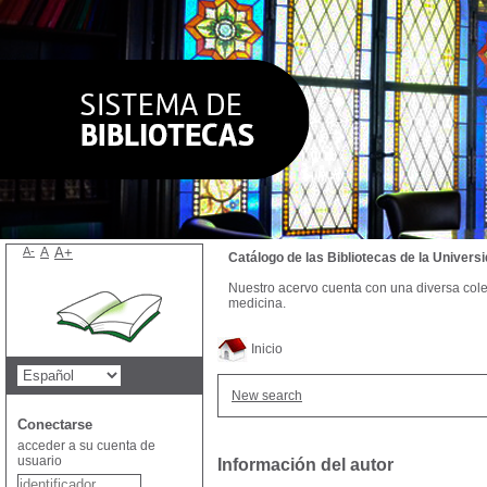
A-
A
A+
Catálogo de las Bibliotecas de la Univer
Nuestro acervo cuenta con una diversa colecc
medicina.
Inicio
New search
Conectarse
acceder a su cuenta de
usuario
Información del autor