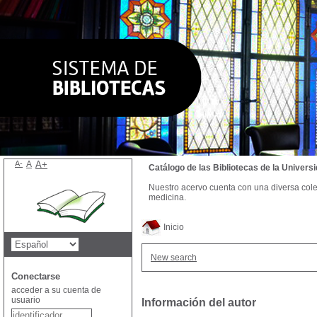
A-
A
A+
Catálogo de las Bibliotecas de la Univer
Nuestro acervo cuenta con una diversa colecc
medicina.
Inicio
New search
Conectarse
acceder a su cuenta de
usuario
Información del autor