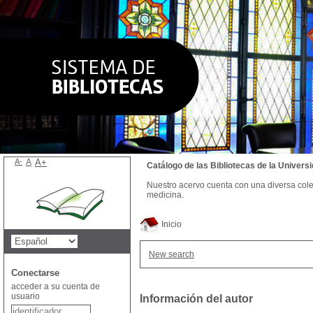
A-
A
A+
Catálogo de las Bibliotecas de la Univer
Nuestro acervo cuenta con una diversa colecc
medicina.
Inicio
New search
Conectarse
acceder a su cuenta de
usuario
Información del autor