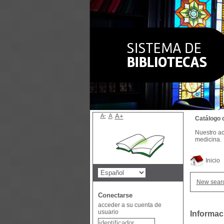
A-
A
A+
Catálogo 
Nuestro ac
medicina.
Inicio
New sear
Conectarse
acceder a su cuenta de
usuario
Informac