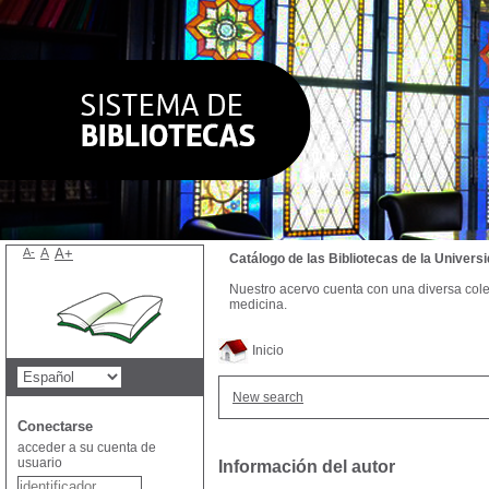
A-
A
A+
Catálogo de las Bibliotecas de la Univer
Nuestro acervo cuenta con una diversa colecc
medicina.
Inicio
New search
Conectarse
acceder a su cuenta de
usuario
Información del autor