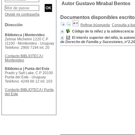
Autor Gustavo Mirabal Bentos
Olvidé mi contraseña
Documentos disponibles escritos
Dirección
Refinar búsqueda
Consulta a fu
Código de la niñez y la adolescencia
Biblioteca | Montevideo
El interés superior del niño, la auton
Zelmar Michelini 1220 C.P
de Derecho de Familia y Sucesiones, n°2.2
11100 - Montevideo - Uruguay
Teléfono: 2900 7194 int. 20
Contacto BIBLIOTECA |
Montevideo
Biblioteca | Punta del Este
Prado y Salt Lake, C.P 20100
Punta del Este - Uruguay
Teléfono: 4249 66 12 int. 103
Contacto BIBLIOTECA | Punta
del Este