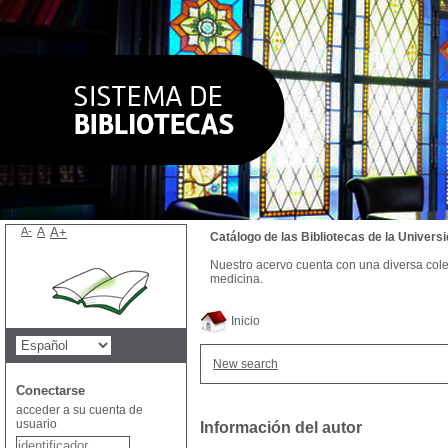
A-
A
A+
Catálogo de las Bibliotecas de la Univer
Nuestro acervo cuenta con una diversa colecc
medicina.
Inicio
New search
Conectarse
acceder a su cuenta de
usuario
Información del autor