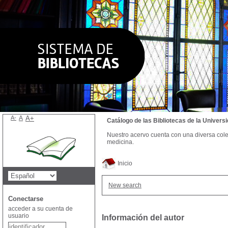
A-
A
A+
Catálogo de las Bibliotecas de la Univer
Nuestro acervo cuenta con una diversa colecc
medicina.
Inicio
New search
Conectarse
acceder a su cuenta de
usuario
Información del autor