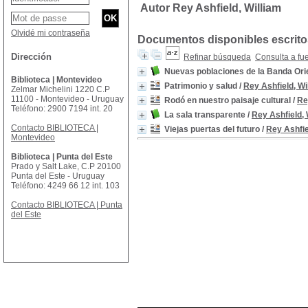
Autor Rey Ashfield, William
Olvidé mi contraseña
Documentos disponibles escritos
Dirección
Refinar búsqueda
Consulta a fu
Nuevas poblaciones de la Banda Ori
Biblioteca | Montevideo
Patrimonio y salud
/
Rey Ashfield, Wi
Zelmar Michelini 1220 C.P
11100 - Montevideo - Uruguay
Rodó en nuestro paisaje cultural
/
Re
Teléfono: 2900 7194 int. 20
La sala transparente
/
Rey Ashfield, 
Contacto BIBLIOTECA |
Viejas puertas del futuro
/
Rey Ashfie
Montevideo
Biblioteca | Punta del Este
Prado y Salt Lake, C.P 20100
Punta del Este - Uruguay
Teléfono: 4249 66 12 int. 103
Contacto BIBLIOTECA | Punta
del Este