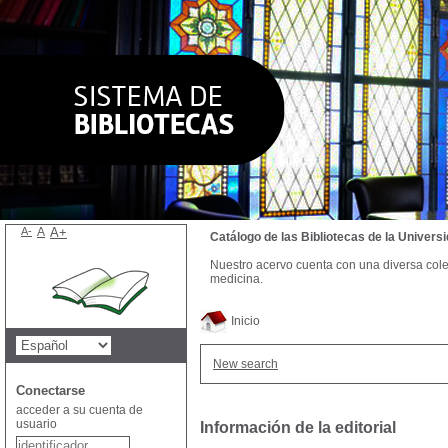
A-
A
A+
Catálogo de las Bibliotecas de la Univer
Nuestro acervo cuenta con una diversa colecc
medicina.
Inicio
New search
Conectarse
acceder a su cuenta de
usuario
Información de la editorial