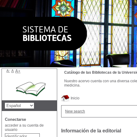
A-
A
A+
Catálogo de las Bibliotecas de la Univer
Nuestro acervo cuenta con una diversa colecc
medicina.
Inicio
New search
Conectarse
acceder a su cuenta de
usuario
Información de la editorial