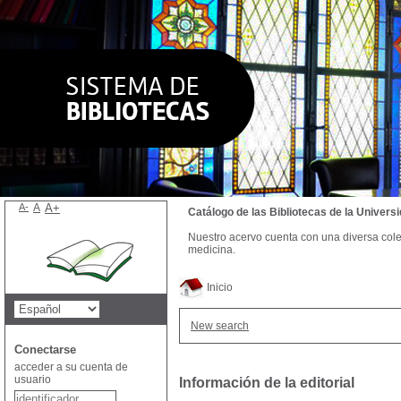
A-
A
A+
Catálogo de las Bibliotecas de la Univer
Nuestro acervo cuenta con una diversa colecc
medicina.
Inicio
New search
Conectarse
acceder a su cuenta de
usuario
Información de la editorial