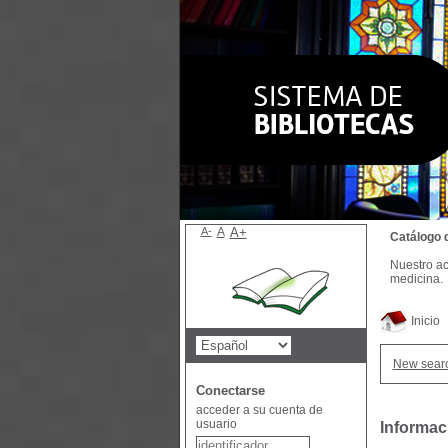
A-
A
A+
Catálogo 
Nuestro ac
medicina.
Inicio
New sear
Conectarse
acceder a su cuenta de
usuario
Informaci