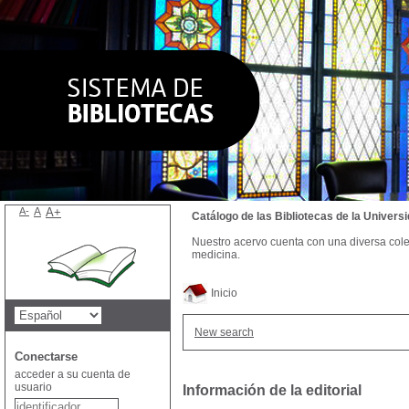
A-
A
A+
Catálogo de las Bibliotecas de la Univer
Nuestro acervo cuenta con una diversa colecc
medicina.
Inicio
New search
Conectarse
acceder a su cuenta de
usuario
Información de la editorial