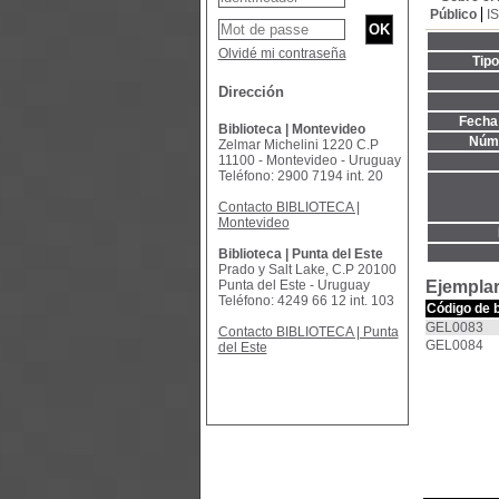
Público
I
Olvidé mi contraseña
Tip
Dirección
Fecha 
Biblioteca | Montevideo
Núme
Zelmar Michelini 1220 C.P
11100 - Montevideo - Uruguay
Teléfono: 2900 7194 int. 20
Contacto BIBLIOTECA |
Montevideo
Biblioteca | Punta del Este
Prado y Salt Lake, C.P 20100
Punta del Este - Uruguay
Ejemplar
Teléfono: 4249 66 12 int. 103
Código de 
GEL0083
Contacto BIBLIOTECA | Punta
GEL0084
del Este