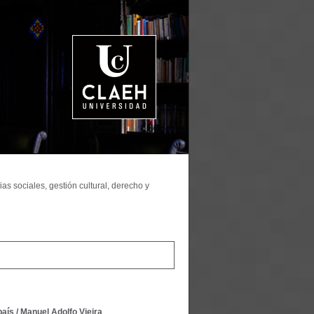
as sociales, gestión cultural, derecho y
país
/
Manuel Adolfo Vieira