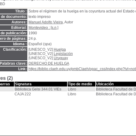
SBD
Título :
Sobre el régimen de la huelga en la coyuntura actual del Estado
o de documento:
texto impreso
Autores:
Manuel Adolfo Vieira
, Autor
Editorial:
Montevideo : [s.n.]
de publicación:
1990
ro de páginas:
24 p.
Idioma :
Español (
spa
)
Clasificación:
[UNESCO_V2]
Huelga
[UNESCO_V2]
Legislación
[UNESCO_V2]
Uruguay
Palabras clave:
DERECHO DE HUELGA
Link:
https://biblio.claeh.edu.uy/pmbClaeh/opac_css/index.php?lvl=no
es (2)
barras
Signatura
Tipo de medio
Ubicación
Biblioteca Gelsi 344.01 VIEs
Libro
Biblioteca Facultad de 
CAJA 222
Libro
Biblioteca Facultad de 