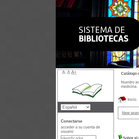
A-
A
A+
Catálogo 
Nuestro ac
medicina.
Inicio
New sear
Conectarse
acceder a su cuenta de
usuario
Sobre el 