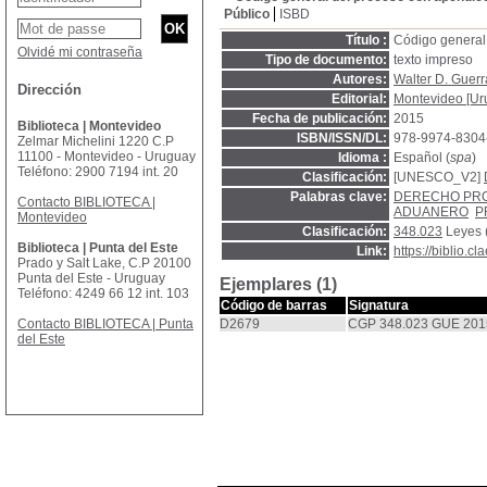
Público
ISBD
Título :
Código general
Olvidé mi contraseña
Tipo de documento:
texto impreso
Autores:
Walter D. Guerr
Dirección
Editorial:
Montevideo [Uru
Fecha de publicación:
2015
Biblioteca | Montevideo
ISBN/ISSN/DL:
978-9974-8304
Zelmar Michelini 1220 C.P
11100 - Montevideo - Uruguay
Idioma :
Español (
spa
)
Teléfono: 2900 7194 int. 20
Clasificación:
[UNESCO_V2]
Palabras clave:
DERECHO PR
Contacto BIBLIOTECA |
ADUANERO
P
Montevideo
Clasificación:
348.023
Leyes 
Biblioteca | Punta del Este
Link:
https://biblio.
Prado y Salt Lake, C.P 20100
Punta del Este - Uruguay
Ejemplares (1)
Teléfono: 4249 66 12 int. 103
Código de barras
Signatura
Contacto BIBLIOTECA | Punta
D2679
CGP 348.023 GUE 201
del Este