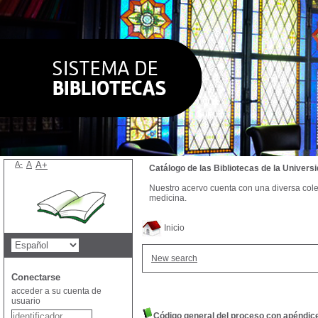
A-
A
A+
Catálogo de las Bibliotecas de la Univer
Nuestro acervo cuenta con una diversa colecc
medicina.
Inicio
New search
Conectarse
acceder a su cuenta de
usuario
Código general del proceso con apéndic