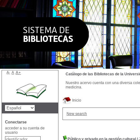
A-
A
A+
Catálogo de las Bibliotecas de la Univer
Nuestro acervo cuenta con una diversa colecc
medicina.
Inicio
New search
Conectarse
acceder a su cuenta de
usuario
Público y privado en la gestión cultural
/