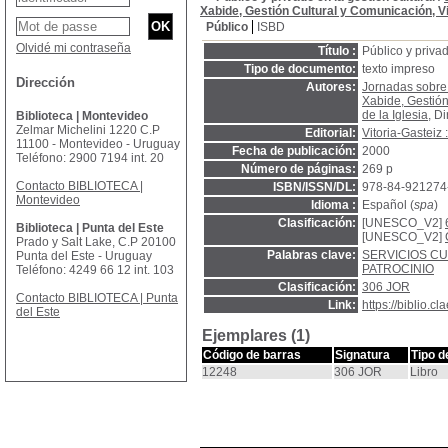
Xabide, Gestión Cultural y Comunicación, V
Público
ISBD
Olvidé mi contraseña
Título :
Público y privad
Tipo de documento:
texto impreso
Dirección
Autores:
Jornadas sobre i
Xabide, Gestión
de la Iglesia
, D
Biblioteca | Montevideo
Zelmar Michelini 1220 C.P
Editorial:
Vitoria-Gasteiz
11100 - Montevideo - Uruguay
Fecha de publicación:
2000
Teléfono: 2900 7194 int. 20
Número de páginas:
269 p
Contacto BIBLIOTECA |
ISBN/ISSN/DL:
978-84-921274
Montevideo
Idioma :
Español (
spa
)
Clasificación:
[UNESCO_V2]
Biblioteca | Punta del Este
[UNESCO_V2]
Prado y Salt Lake, C.P 20100
Palabras clave:
SERVICIOS C
Punta del Este - Uruguay
PATROCINIO
Teléfono: 4249 66 12 int. 103
Clasificación:
306 JOR
Contacto BIBLIOTECA | Punta
Link:
https://biblio.
del Este
Ejemplares (1)
Código de barras
Signatura
Tipo d
12248
306 JOR
Libro