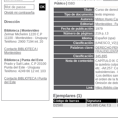
Público
ISBD
Título :
Curso de derech
Olvidé mi contraseña
Tipo de documento:
texto impreso
Autores:
Milton Hugo Cai
Dirección
Editorial:
Montevideo : Fu
Fecha de publicación:
1979
Biblioteca | Montevideo
Número de páginas:
219 p, t.3
Zelmar Michelini 1220 C.P
11100 - Montevideo - Uruguay
Idioma :
Español (
spa
)
Teléfono: 2900 7194 int. 20
Clasificación:
[UNESCO_V2]
Palabras clave:
DERECHO PE
Contacto BIBLIOTECA |
FRAUDELENT
Montevideo
Clasificación:
345.895
Biblioteca | Punta del Este
Nota de contenido:
CAPÍTULO IX: De
Prado y Salt Lake, C.P 20100
la quiebra culpa
Punta del Este - Uruguay
etc. -Art.257: C
Teléfono: 4249 66 12 int. 103
subsistencias. -
-Los delitos sa
Contacto BIBLIOTECA | Punta
el orden de la f
del Este
Omisión de debe
Link:
https://biblio.
Ejemplares (1)
Código de barras
Signatura
D2580
345.895 CAIc T.3