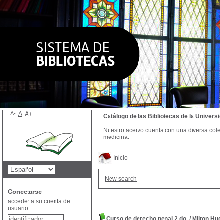
A-
A
A+
Catálogo de las Bibliotecas de la Univer
Nuestro acervo cuenta con una diversa colecc
medicina.
Inicio
New search
Conectarse
acceder a su cuenta de
usuario
Curso de derecho penal 2 do.
/
Milton Hug