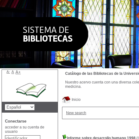
A-
A
A+
Catálogo de las Bibliotecas de la Univer
Nuestro acervo cuenta con una diversa colecc
medicina.
Inicio
New search
Conectarse
acceder a su cuenta de
usuario
Informe sobre desarrollo humano 1998
/