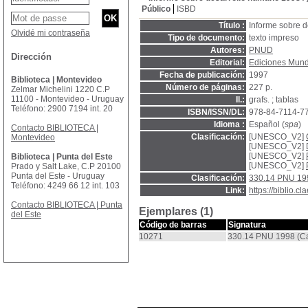
Público
ISBD
Título :
Informe sobre 
Olvidé mi contraseña
Tipo de documento:
texto impreso
Autores:
PNUD
Dirección
Editorial:
Ediciones Mund
Fecha de publicación:
1997
Biblioteca | Montevideo
Número de páginas:
227 p.
Zelmar Michelini 1220 C.P
11100 - Montevideo - Uruguay
Il.:
grafs. ; tablas
Teléfono: 2900 7194 int. 20
ISBN/ISSN/DL:
978-84-7114-7
Idioma :
Español (
spa
)
Contacto BIBLIOTECA |
Clasificación:
[UNESCO_V2]
Montevideo
[UNESCO_V2]
[UNESCO_V2]
Biblioteca | Punta del Este
[UNESCO_V2]
Prado y Salt Lake, C.P 20100
Punta del Este - Uruguay
Clasificación:
330.14 PNU 19
Teléfono: 4249 66 12 int. 103
Link:
https://biblio.
Contacto BIBLIOTECA | Punta
Ejemplares (1)
del Este
Código de barras
Signatura
10271
330.14 PNU 1998 (Ca