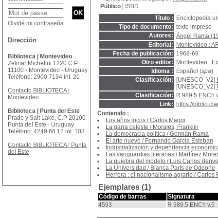
Público
ISBD
Título :
Enciclopedia uru
Olvidé mi contraseña
Tipo de documento:
texto impreso
Autores:
Ángel Rama (1
Dirección
Editorial:
Montevideo : 
Fecha de publicación:
1968-69
Biblioteca | Montevideo
Otro editor:
Montevideo : E
Zelmar Michelini 1220 C.P
11100 - Montevideo - Uruguay
Idioma :
Español (
spa
)
Teléfono: 2900 7194 int. 20
Clasificación:
[UNESCO_V2]
[UNESCO_V2]
Contacto BIBLIOTECA |
Clasificación:
R 989.5 ENCh v
Montevideo
Link:
https://biblio.
Biblioteca | Punta del Este
Contenido :
Prado y Salt Lake, C.P 20100
Los años locos
/
Carlos Maggi
Punta del Este - Uruguay
La garra celeste
/
Morales, Franklin
Teléfono: 4249 66 12 int. 103
La democracia política
/
Germán Rama
El arte nuevo
/
Fernando García Esteban
Contacto BIBLIOTECA | Punta
Industrialización y dependencia económic
del Este
Las vanguardias literarias
/
Martínez More
La quiebra del modelo
/
Luis Carlos Benv
La Universidad
/
Blanca París de Oddone
Herrera : el nacionalismo agrario
/
Carlos 
Ejemplares (1)
Código de barras
Signatura
4593
R 989.5 ENCh v.5