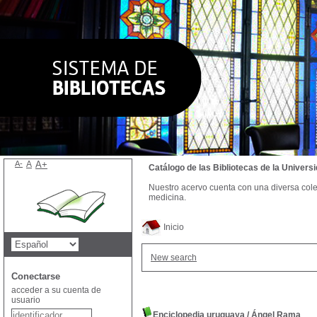
A-
A
A+
Catálogo de las Bibliotecas de la Univer
Nuestro acervo cuenta con una diversa colecc
medicina.
Inicio
New search
Conectarse
acceder a su cuenta de
usuario
Enciclopedia uruguaya
/
Ángel Rama