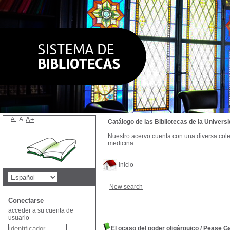
A-
A
A+
Catálogo de las Bibliotecas de la Univer
Nuestro acervo cuenta con una diversa colecc
medicina.
Inicio
New search
Conectarse
acceder a su cuenta de
usuario
El ocaso del poder oligárquico
/
Pease Ga