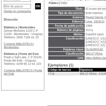
Público
ISBD
Título :
El ocaso del pod
Olvidé mi contraseña
Tipo de documento:
texto impreso
Autores:
Pease García, 
Dirección
Editorial:
Lima : DESCO
Fecha de publicación:
1986
Biblioteca | Montevideo
Número de páginas:
313 p
Zelmar Michelini 1220 C.P
11100 - Montevideo - Uruguay
Idioma :
Español (
spa
)
Teléfono: 2900 7194 int. 20
Clasificación:
[UNESCO_V2]
[UNESCO_V2]
Contacto BIBLIOTECA |
[UNESCO_V2]
Montevideo
Palabras clave:
OLIGARQUÍA
Clasificación:
985.07 PEAo
Biblioteca | Punta del Este
Prado y Salt Lake, C.P 20100
Link:
https://biblio.
Punta del Este - Uruguay
Teléfono: 4249 66 12 int. 103
Ejemplares (1)
Código de barras
Signatura
Contacto BIBLIOTECA | Punta
del Este
7719
985.07 PEAo - CAJA