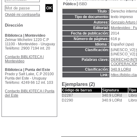
Público
ISBD
Título :
Derecho interna
Olvidé mi contraseña
Tipo de documento:
texto impreso
Autores:
Gonzalo Arturo 
Dirección
Editorial:
Montevideo : Fu
Fecha de publicación:
2014
Biblioteca | Montevideo
Número de páginas:
616 p
Zelmar Michelini 1220 C.P
11100 - Montevideo - Uruguay
Idioma :
Español (
spa
)
Teléfono: 2900 7194 int. 20
Clasificación:
[UNESCO_V2]
[UNESCO_V2]
Contacto BIBLIOTECA |
Palabras clave:
DERECHO INT
Montevideo
COOPERACIÓN 
Clasificación:
340.9 LORd
Biblioteca | Punta del Este
Prado y Salt Lake, C.P 20100
Link:
https://biblio.
Punta del Este - Uruguay
Teléfono: 4249 66 12 int. 103
Ejemplares (2)
Código de barras
Signatura
Tipo
Contacto BIBLIOTECA | Punta
del Este
D2287
340.9 LORd
Libro
D2290
340.9 LORd
Libro