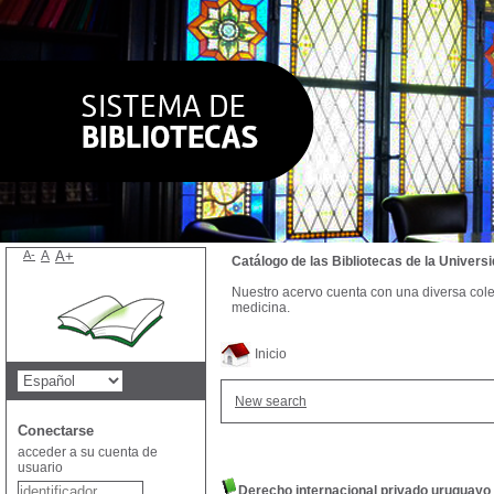
A-
A
A+
Catálogo de las Bibliotecas de la Univer
Nuestro acervo cuenta con una diversa colecc
medicina.
Inicio
New search
Conectarse
acceder a su cuenta de
usuario
Derecho internacional privado uruguayo c