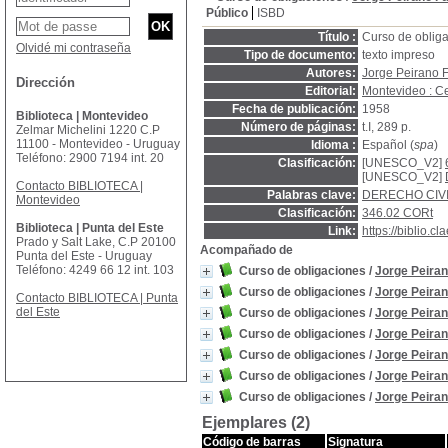
Público
ISBD
Título :
Curso de oblig
Olvidé mi contraseña
Tipo de documento:
texto impreso
Autores:
Jorge Peirano 
Dirección
Editorial:
Montevideo : C
Fecha de publicación:
1958
Biblioteca | Montevideo
Número de páginas:
t.I, 289 p.
Zelmar Michelini 1220 C.P
11100 - Montevideo - Uruguay
Idioma :
Español (
spa
)
Teléfono: 2900 7194 int. 20
Clasificación:
[UNESCO_V2]
[UNESCO_V2]
Contacto BIBLIOTECA |
Palabras clave:
DERECHO CIV
Montevideo
Clasificación:
346.02 CORt
Biblioteca | Punta del Este
Link:
https://biblio.
Prado y Salt Lake, C.P 20100
Acompañado de
Punta del Este - Uruguay
Teléfono: 4249 66 12 int. 103
Curso de obligaciones
/
Jorge Peiran
Curso de obligaciones
/
Jorge Peiran
Contacto BIBLIOTECA | Punta
del Este
Curso de obligaciones
/
Jorge Peiran
Curso de obligaciones
/
Jorge Peiran
Curso de obligaciones
/
Jorge Peiran
Curso de obligaciones
/
Jorge Peiran
Curso de obligaciones
/
Jorge Peiran
Ejemplares (2)
Código de barras
Signatura