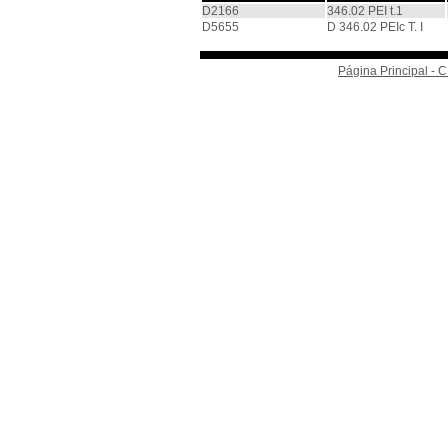
D2166
346.02 PEI t.1
D5655
D 346.02 PEIc T. I
Página Principal -