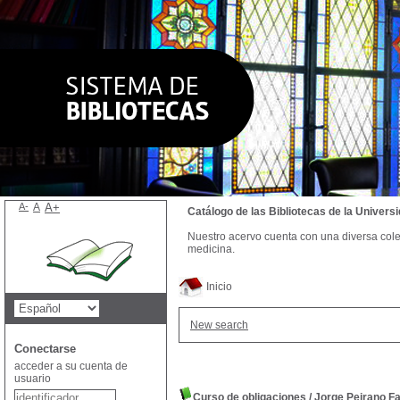
A-
A
A+
Catálogo de las Bibliotecas de la Univer
Nuestro acervo cuenta con una diversa colecc
medicina.
Inicio
New search
Conectarse
acceder a su cuenta de
usuario
Curso de obligaciones
/
Jorge Peirano Fa