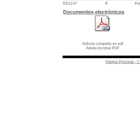
RD1147
R
Pu
Documentos electrónicos
Artículo completo en pdf
Adobe Acrobat PDF
Página Principal -