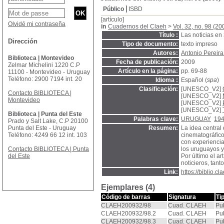
Público
ISBD
[artículo]
Olvidé mi contraseña
in
Cuadernos del Claeh
>
Vol. 32, no. 98 (20
Título :
Las noticias en 
Dirección
Tipo de documento:
texto impreso
Autores:
Antonio Pereira
Biblioteca | Montevideo
Fecha de publicación:
2009
Zelmar Michelini 1220 C.P
Artículo en la página:
pp. 69-88
11100 - Montevideo - Uruguay
Teléfono: 2900 7194 int. 20
Idioma :
Español (
spa
)
Clasificación:
[UNESCO_V2]
Contacto BIBLIOTECA |
[UNESCO_V2]
Montevideo
[UNESCO_V2]
[UNESCO_V2]
Biblioteca | Punta del Este
Palabras clave:
URUGUAY
194
Prado y Salt Lake, C.P 20100
Punta del Este - Uruguay
Resumen:
La idea central 
Teléfono: 4249 66 12 int. 103
cinematográfico
con experiencia
Contacto BIBLIOTECA | Punta
los uruguayos y
del Este
Por último el a
noticieros, tant
Link:
https://biblio.
Ejemplares (4)
Código de barras
Signatura
Ti
CLAEH200932/98
Cuad. CLAEH
Pu
CLAEH200932/98.2
Cuad. CLAEH
Pu
CLAEH200932/98.3
Cuad. CLAEH
Pu