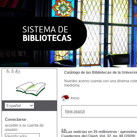
A-
A
A+
Catálogo de las Bibliotecas de la Univer
Nuestro acervo cuenta con una diversa colecc
medicina.
Inicio
New search
Conectarse
acceder a su cuenta de
usuario
Las noticias en 35 milímetros : aproximac
Cuadernos del Claeh, Vol. 32, no. 98 (2009)