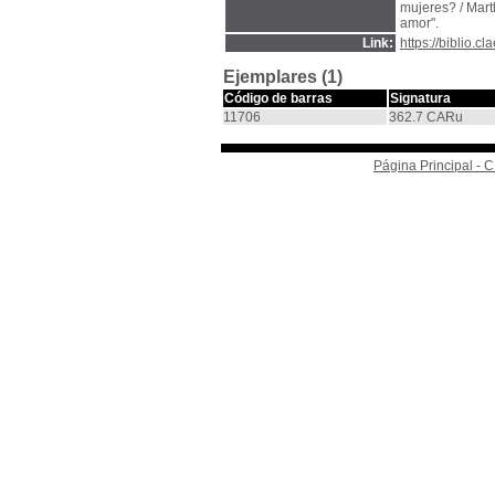
mujeres? / Mart
amor".
Link:
https://biblio.
Ejemplares (1)
Código de barras
Signatura
11706
362.7 CARu
Página Principal -