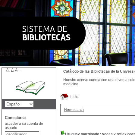
A-
A
A+
Catálogo de las Bibliotecas de la Univer
Nuestro acervo cuenta con una diversa colecc
medicina.
Inicio
New search
Conectarse
acceder a su cuenta de
usuario
Uruguay marginado : voces y reflexiones