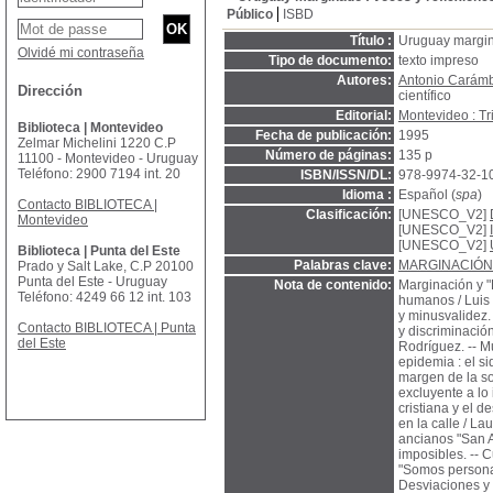
Público
ISBD
Título :
Uruguay margina
Olvidé mi contraseña
Tipo de documento:
texto impreso
Autores:
Antonio Carám
Dirección
científico
Editorial:
Montevideo : Tr
Biblioteca | Montevideo
Fecha de publicación:
1995
Zelmar Michelini 1220 C.P
Número de páginas:
135 p
11100 - Montevideo - Uruguay
Teléfono: 2900 7194 int. 20
ISBN/ISSN/DL:
978-9974-32-1
Idioma :
Español (
spa
)
Contacto BIBLIOTECA |
Clasificación:
[UNESCO_V2]
Montevideo
[UNESCO_V2]
[UNESCO_V2]
Biblioteca | Punta del Este
Palabras clave:
MARGINACIÓN
Prado y Salt Lake, C.P 20100
Punta del Este - Uruguay
Nota de contenido:
Marginación y "
Teléfono: 4249 66 12 int. 103
humanos / Luis P
y minusvalidez.
Contacto BIBLIOTECA | Punta
y discriminació
del Este
Rodríguez. -- Mu
epidemia : el s
margen de la so
excluyente a lo
cristiana y el d
en la calle / L
ancianos "San A
imposibles. -- 
"Somos personas
Desviaciones y 