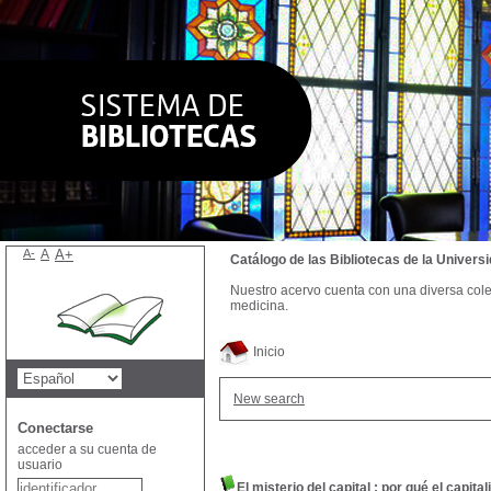
A-
A
A+
Catálogo de las Bibliotecas de la Univer
Nuestro acervo cuenta con una diversa colecc
medicina.
Inicio
New search
Conectarse
acceder a su cuenta de
usuario
El misterio del capital : por qué el capit