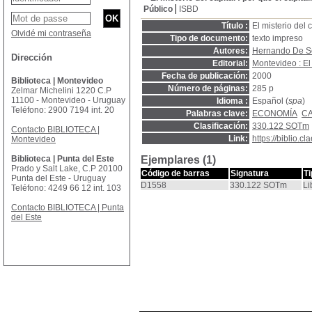
Público
ISBD
Título :
El misterio del 
Olvidé mi contraseña
Tipo de documento:
texto impreso
Autores:
Hernando De S
Dirección
Editorial:
Montevideo : E
Fecha de publicación:
2000
Biblioteca | Montevideo
Número de páginas:
285 p
Zelmar Michelini 1220 C.P
11100 - Montevideo - Uruguay
Idioma :
Español (
spa
)
Teléfono: 2900 7194 int. 20
Palabras clave:
ECONOMÍA
CA
Clasificación:
330.122 SOTm
Contacto BIBLIOTECA |
Link:
https://biblio.
Montevideo
Biblioteca | Punta del Este
Ejemplares (1)
Prado y Salt Lake, C.P 20100
Código de barras
Signatura
T
Punta del Este - Uruguay
D1558
330.122 SOTm
Li
Teléfono: 4249 66 12 int. 103
Contacto BIBLIOTECA | Punta
del Este