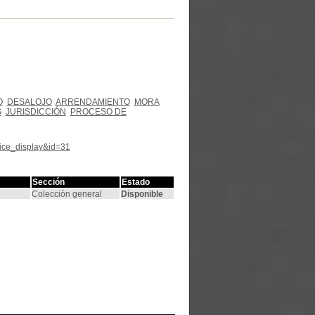
O
DESALOJO
ARRENDAMIENTO
MORA
S
JURISDICCIÓN
PROCESO DE
tice_display&id=31
Sección
Estado
o
Colección general
Disponible