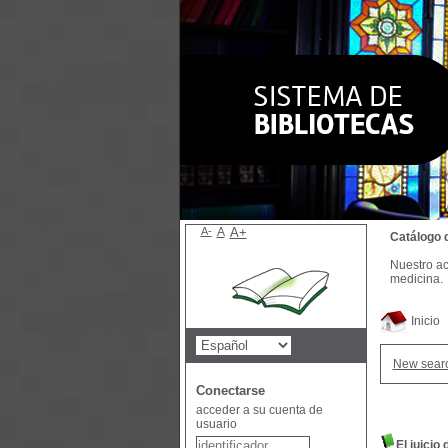
A-
A
A+
Catálogo 
Nuestro ac
medicina.
Inicio
New sear
Conectarse
acceder a su cuenta de
usuario
El juicio