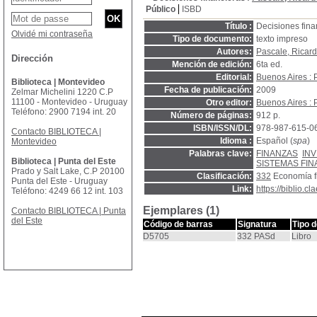
Público
ISBD
Título :
Decisiones fina
Olvidé mi contraseña
Tipo de documento:
texto impreso
Autores:
Pascale, Ricar
Dirección
Mención de edición:
6ta ed.
Editorial:
Buenos Aires : 
Biblioteca | Montevideo
Fecha de publicación:
2009
Zelmar Michelini 1220 C.P
11100 - Montevideo - Uruguay
Otro editor:
Buenos Aires : 
Teléfono: 2900 7194 int. 20
Número de páginas:
912 p.
ISBN/ISSN/DL:
978-987-615-0
Contacto BIBLIOTECA |
Idioma :
Español (
spa
)
Montevideo
Palabras clave:
FINANZAS
IN
Biblioteca | Punta del Este
SISTEMAS FI
Prado y Salt Lake, C.P 20100
Clasificación:
332
Economía f
Punta del Este - Uruguay
Link:
https://biblio.
Teléfono: 4249 66 12 int. 103
Ejemplares (1)
Contacto BIBLIOTECA | Punta
del Este
Código de barras
Signatura
Tipo 
D5705
332 PASd
Libro