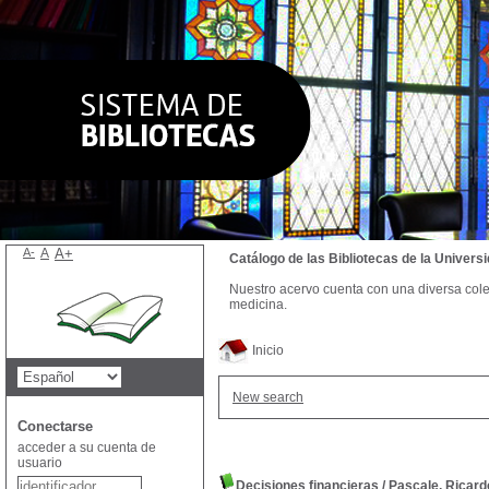
A-
A
A+
Catálogo de las Bibliotecas de la Univer
Nuestro acervo cuenta con una diversa colecc
medicina.
Inicio
New search
Conectarse
acceder a su cuenta de
usuario
Decisiones financieras
/
Pascale, Ricard