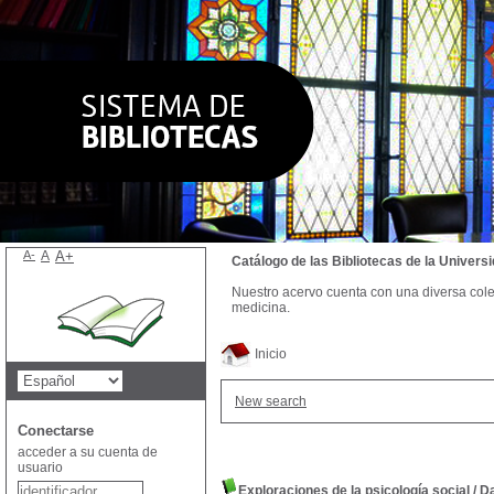
A-
A
A+
Catálogo de las Bibliotecas de la Univer
Nuestro acervo cuenta con una diversa colecc
medicina.
Inicio
New search
Conectarse
acceder a su cuenta de
usuario
Exploraciones de la psicología social
/
D