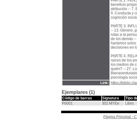
PARTE 2: PENSA
beneficio propio
atribución -- 7. 
9. Conducta y cr
cognición social
PARTE 3. INFLU
-- 13. Género, 
rutas a la pers
de los demás --
haríamos solos 
decisiones en lo
PARTE 4. RELAC
raíces de los pr
los medios de c
quién? -- 27. Lo
Bienaventurados
psicología socia
Link:
https://biblio.
Ejemplares (1)
Código de barras
Signatura
Tipo d
P0001
302 MYEe
Libro
Página Principal -