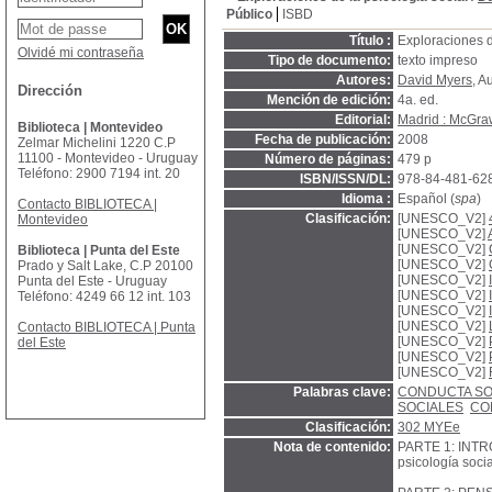
Público
ISBD
Título :
Exploraciones d
Olvidé mi contraseña
Tipo de documento:
texto impreso
Autores:
David Myers
, A
Dirección
Mención de edición:
4a. ed.
Editorial:
Madrid : McGraw
Biblioteca | Montevideo
Fecha de publicación:
2008
Zelmar Michelini 1220 C.P
11100 - Montevideo - Uruguay
Número de páginas:
479 p
Teléfono: 2900 7194 int. 20
ISBN/ISSN/DL:
978-84-481-62
Idioma :
Español (
spa
)
Contacto BIBLIOTECA |
Clasificación:
[UNESCO_V2]
Montevideo
[UNESCO_V2]
[UNESCO_V2]
Biblioteca | Punta del Este
[UNESCO_V2]
Prado y Salt Lake, C.P 20100
[UNESCO_V2]
Punta del Este - Uruguay
[UNESCO_V2]
Teléfono: 4249 66 12 int. 103
[UNESCO_V2]
[UNESCO_V2]
Contacto BIBLIOTECA | Punta
[UNESCO_V2]
del Este
[UNESCO_V2]
[UNESCO_V2]
Palabras clave:
CONDUCTA SO
SOCIALES
CO
Clasificación:
302 MYEe
Nota de contenido:
PARTE 1: INTR
psicología socia