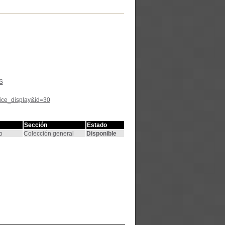
S
tice_display&id=30
Sección
Estado
o
Colección general
Disponible