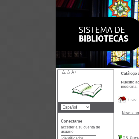
A-
A
A+
Catálogo 
Nuestro ac
medicina.
Inicio
New sear
Conectarse
acceder a su cuenta de
usuario
T.5. Curs