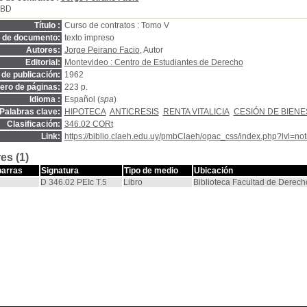
SBD
Título :
Curso de contratos : Tomo V
o de documento:
texto impreso
Autores:
Jorge Peirano Facio
, Autor
Editorial:
Montevideo : Centro de Estudiantes de Derecho
de publicación:
1962
ro de páginas:
223 p.
Idioma :
Español (
spa
)
Palabras clave:
HIPOTECA
ANTICRESIS
RENTA VITALICIA
CESIÓN DE BIENE
Clasificación:
346.02 CORt
Link:
https://biblio.claeh.edu.uy/pmbClaeh/opac_css/index.php?lvl=no
es (1)
barras
Signatura
Tipo de medio
Ubicación
D 346.02 PEIc T.5
Libro
Biblioteca Facultad de Derech