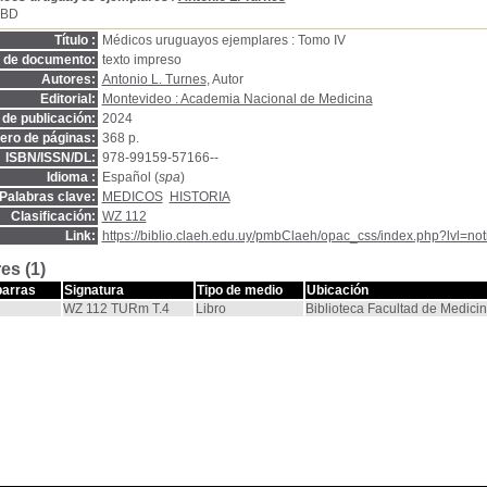
SBD
Título :
Médicos uruguayos ejemplares : Tomo IV
o de documento:
texto impreso
Autores:
Antonio L. Turnes
, Autor
Editorial:
Montevideo : Academia Nacional de Medicina
de publicación:
2024
ro de páginas:
368 p.
ISBN/ISSN/DL:
978-99159-57166--
Idioma :
Español (
spa
)
Palabras clave:
MEDICOS
HISTORIA
Clasificación:
WZ 112
Link:
https://biblio.claeh.edu.uy/pmbClaeh/opac_css/index.php?lvl=no
es (1)
barras
Signatura
Tipo de medio
Ubicación
WZ 112 TURm T.4
Libro
Biblioteca Facultad de Medici