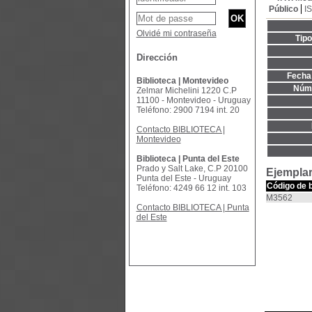
Público
I
Olvidé mi contraseña
Tip
Dirección
Fecha 
Biblioteca | Montevideo
Núme
Zelmar Michelini 1220 C.P
11100 - Montevideo - Uruguay
Teléfono: 2900 7194 int. 20
Contacto BIBLIOTECA |
Montevideo
Biblioteca | Punta del Este
Prado y Salt Lake, C.P 20100
Ejemplar
Punta del Este - Uruguay
Código de 
Teléfono: 4249 66 12 int. 103
M3562
Contacto BIBLIOTECA | Punta
del Este