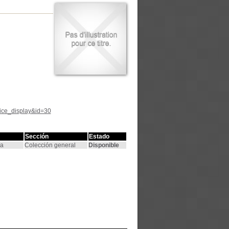
tice_display&id=30
Sección
Estado
na
Colección general
Disponible