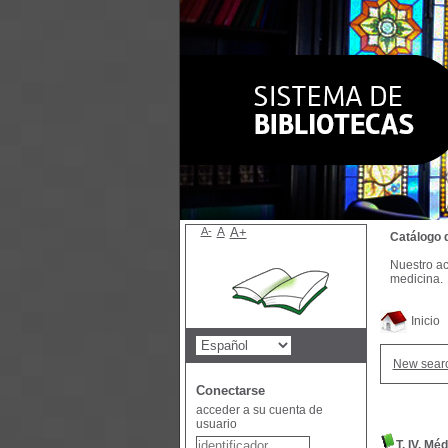
A-
A
A+
Catálogo 
Nuestro ac
medicina.
Inicio
New sear
Conectarse
acceder a su cuenta de
usuario
T. IV. M