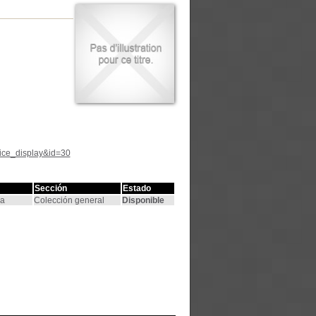
tice_display&id=30
Sección
Estado
na
Colección general
Disponible