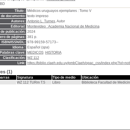
SBD
Título :
Médicos uruguayos ejemplares : Tomo V
o de documento:
texto impreso
Autores:
Antonio L. Turnes
, Autor
Editorial:
Montevideo : Academia Nacional de Medicina
de publicación:
2024
ro de páginas:
381 p.
ISBN/ISSN/DL:
978-99159-57173--
Idioma :
Español (
spa
)
Palabras clave:
MEDICOS
HISTORIA
Clasificación:
WZ 112
Link:
https://biblio.claeh.edu.uy/pmbClaeh/opac_css/index.php?lvl=no
es (1)
barras
Signatura
Tipo de medio
Ubicación
WZ 112 TURm T.5
Libro
Biblioteca Facultad de Medici