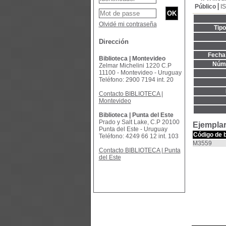
Público
I
Olvidé mi contraseña
Tip
Dirección
Fecha 
Biblioteca | Montevideo
Núme
Zelmar Michelini 1220 C.P
11100 - Montevideo - Uruguay
Teléfono: 2900 7194 int. 20
Contacto BIBLIOTECA |
Montevideo
Biblioteca | Punta del Este
Prado y Salt Lake, C.P 20100
Ejemplar
Punta del Este - Uruguay
Código de 
Teléfono: 4249 66 12 int. 103
M3559
Contacto BIBLIOTECA | Punta
del Este