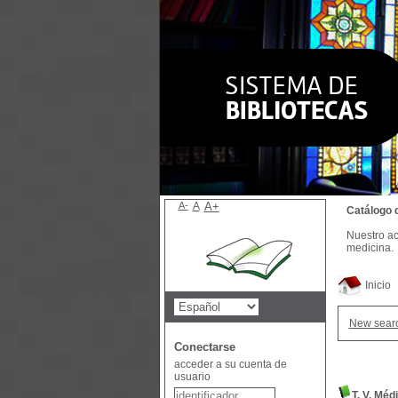
A-
A
A+
Catálogo 
Nuestro ac
medicina.
Inicio
New sear
Conectarse
acceder a su cuenta de
usuario
T. V. Mé