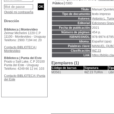
Público
ISBD
Título :
Manuel Quintela
Olvidé mi contraseña
Tipo de documento:
texto impreso
Autores:
Antonio L. Turn
Dirección
Editorial:
Ediciones Gra
Fecha de publicación:
2021
Biblioteca | Montevideo
Número de páginas:
454 p.
Zelmar Michelini 1220 C.P
11100 - Montevideo - Uruguay
ISBN/ISSN/DL:
978-9974-8795
Teléfono: 2900 7194 int. 20
Idioma :
Español (
spa
)
Palabras clave:
MANUEL QUIN
Contacto BIBLIOTECA |
Clasificación:
WZ 23
Montevideo
Link:
https://biblio.
Biblioteca | Punta del Este
Prado y Salt Lake, C.P 20100
Ejemplares (1)
Punta del Este - Uruguay
Código de barras
Signatura
Tip
Teléfono: 4249 66 12 int. 103
M3561
WZ 23 TURm
Lib
Contacto BIBLIOTECA | Punta
del Este