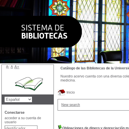
A-
A
A+
Catálogo de las Bibliotecas de la Univer
Nuestro acervo cuenta con una diversa colecc
medicina.
Inicio
New search
Conectarse
acceder a su cuenta de
usuario
Obligaciones de dinero y depreciación m