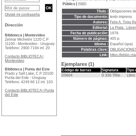
Público
ISBD
Título :
Obligaciones de
Olvidé mi contraseña
Tipo de documento:
texto impreso
Autores:
Felix A. Trigo 
Dirección
Editorial:
La Plata : Libre
Fecha de publicación:
1978
Biblioteca | Montevideo
Número de páginas:
405 p.
Zelmar Michelini 1220 C.P
11100 - Montevideo - Uruguay
Idioma :
Español (
spa
)
Teléfono: 2900 7194 int. 20
Palabras clave:
OBLIGACIONE
Link:
https://biblio.
Contacto BIBLIOTECA |
Montevideo
Ejemplares (1)
Biblioteca | Punta del Este
Código de barras
Signatura
Tipo
Prado y Salt Lake, C.P 20100
D5604
D 330 TRIo
Libro
Punta del Este - Uruguay
Teléfono: 4249 66 12 int. 103
Contacto BIBLIOTECA | Punta
del Este