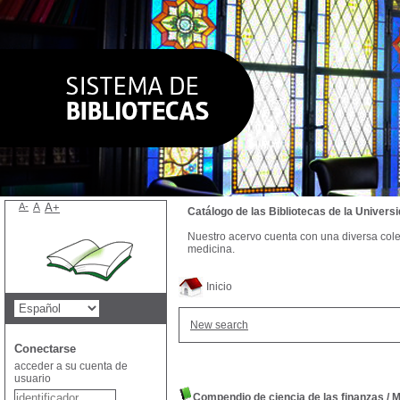
A-
A
A+
Catálogo de las Bibliotecas de la Univer
Nuestro acervo cuenta con una diversa colecc
medicina.
Inicio
New search
Conectarse
acceder a su cuenta de
usuario
Compendio de ciencia de las finanzas
/
M