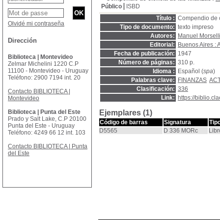
Público
ISBD
Título :
Compendio de c
Olvidé mi contraseña
Tipo de documento:
texto impreso
Autores:
Manuel Morsell
Dirección
Editorial:
Buenos Aires : 
Fecha de publicación:
1947
Biblioteca | Montevideo
Número de páginas:
310 p.
Zelmar Michelini 1220 C.P
11100 - Montevideo - Uruguay
Idioma :
Español (
spa
)
Teléfono: 2900 7194 int. 20
Palabras clave:
FINANZAS
ACT
Clasificación:
336
Contacto BIBLIOTECA |
Link:
https://biblio.
Montevideo
Biblioteca | Punta del Este
Ejemplares (1)
Prado y Salt Lake, C.P 20100
Código de barras
Signatura
Tip
Punta del Este - Uruguay
D5565
D 336 MORc
Libr
Teléfono: 4249 66 12 int. 103
Contacto BIBLIOTECA | Punta
del Este