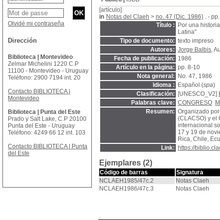
[artículo]
in
Notas del Claeh
>
no. 47 (Dic. 1986)
. - pp
Olvidé mi contraseña
Título :
Por una histori
Latina"
Dirección
Tipo de documento:
texto impreso
Autores:
Jorge Balbis
, A
Biblioteca | Montevideo
Fecha de publicación:
1986
Zelmar Michelini 1220 C.P
Artículo en la página:
pp. 8-10
11100 - Montevideo - Uruguay
Nota general:
No. 47, 1986
Teléfono: 2900 7194 int. 20
Idioma :
Español (
spa
)
Contacto BIBLIOTECA |
Clasificación:
[UNESCO_V2]
Montevideo
Palabras clave:
CONGRESO
M
Resumen:
Organizado por
Biblioteca | Punta del Este
(CLACSO) y el 
Prado y Salt Lake, C.P 20100
internacional so
Punta del Este - Uruguay
17 y 19 de novi
Teléfono: 4249 66 12 int. 103
Rica, Chile, Ec
Contacto BIBLIOTECA | Punta
Link:
https://biblio.
del Este
Ejemplares (2)
Código de barras
Signatura
NCLAEH1985/47c.2
Notas Claeh
NCLAEH1986/47c.3
Notas Claeh