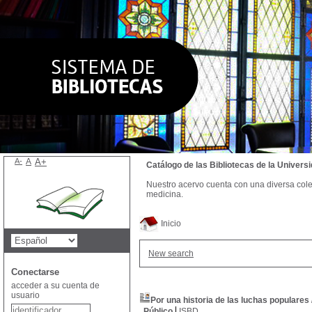
A-
A
A+
Catálogo de las Bibliotecas de la Univer
Nuestro acervo cuenta con una diversa colecc
medicina.
Inicio
New search
Conectarse
acceder a su cuenta de
usuario
Por una historia de las luchas populares
Público
ISBD