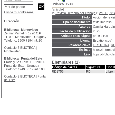
Público
ISBD
[artículo]
Olvidé mi contraseña
in
Revista Derecho del Trabajo
>
Vol. 13, Nº 
Título :
Acción de revisi
Dirección
Tipo de documento:
texto impreso
Autores:
Camila Hargain
Biblioteca | Montevideo
Fecha de publicación:
2025
Zelmar Michelini 1220 C.P
Artículo en la página:
pp. 93-105
11100 - Montevideo - Uruguay
Teléfono: 2900 7194 int. 20
Idioma :
Español (
spa
)
Palabras clave:
LEY 16.074
RE
Contacto BIBLIOTECA |
En línea:
https://inform
Montevideo
Link:
https://biblio.
Biblioteca | Punta del Este
Ejemplares (1)
Prado y Salt Lake, C.P 20100
Punta del Este - Uruguay
Código de barras
Signatura
Tipo 
Teléfono: 4249 66 12 int. 103
RD1756
RD
Libro
Contacto BIBLIOTECA | Punta
del Este