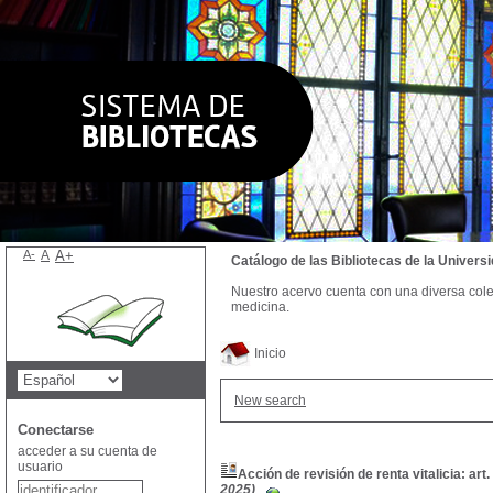
A-
A
A+
Catálogo de las Bibliotecas de la Univer
Nuestro acervo cuenta con una diversa colecc
medicina.
Inicio
New search
Conectarse
acceder a su cuenta de
usuario
Acción de revisión de renta vitalicia: art.
2025)