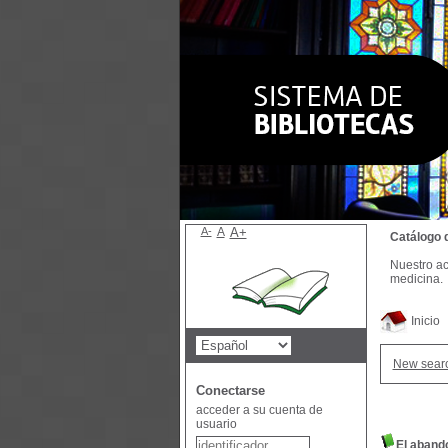
A-
A
A+
Catálogo 
Nuestro ac
medicina.
Inicio
New sear
Conectarse
acceder a su cuenta de
usuario
El abando