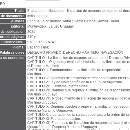
SBD
Título :
El abandono liberatorio : limitación de responsabilidad en el der
o de documento:
texto impreso
Autores:
Enrique Falco Iriondo
, Autor ;
Dante Barrios Graziozi
, Autor
Editorial:
Montevideo : La Ley Uruguay
de publicación:
2025
ro de páginas:
340 p.
ISBN/ISSN/DL:
978-99159-76747--
Idioma :
Español (
spa
)
Palabras clave:
DERECHO PRIVADO
DERECHO MARÍTIMO
NAVEGACIÓN
a de contenido:
CAPÍTULO I: La limitación de responsabilidad en el Derecho Priv
CAPÍTULO II: Orígenes y evolución histórica de la limitación de 
el Derecho Marítimo.
CAPÍTULO III: Fundamentos de la limitación de responsabilidad 
Marítimo.
CAPÍTULO IV: Sistemas de limitación de responsabilidad en el D
CAPÍTULO V: Ley de Navegación de la República Argentina.
CAPÍTULO VI: El sistema internacional.
CAPÍTULO VII: Normas que regulan la limitación de responsabili
Marítimo Uruguayo.
CAPÍTULO VIII: Procedimiento de limitación de responsabilidad 
Marítimo Uruguayo.
CAPÍTULO IX: Quienes pueden promover la limitación de respons
Derecho Marítimo Uruguayo.
CAPÍTULO X: Liberación de la suma depositada a la orden de la 
CAPÍTULO XI: Fuero de atracción.
CAPÍTULO XII: El proceso de limitación de responsabilidad y el 
ejecución en el Derecho Marítimo Uruguayo.