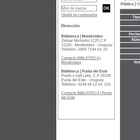
Público
I
Olvidé mi contraseña
Tip
Dirección
Fecha 
Biblioteca | Montevideo
Núme
Zelmar Michelini 1220 C.P
11100 - Montevideo - Uruguay
Teléfono: 2900 7194 int. 20
Contacto BIBLIOTECA |
Not
Montevideo
Biblioteca | Punta del Este
Prado y Salt Lake, C.P 20100
Punta del Este - Uruguay
Teléfono: 4249 66 12 int. 103
Contacto BIBLIOTECA | Punta
del Este