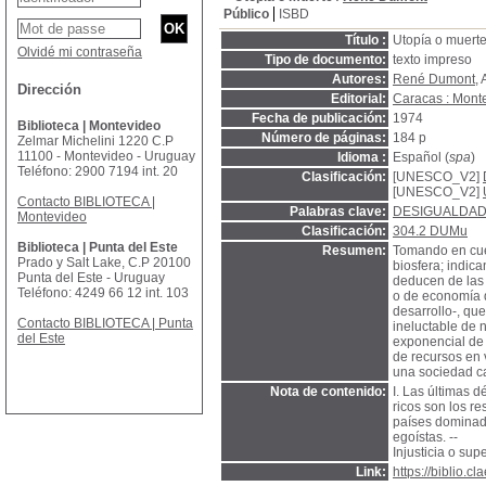
Público
ISBD
Título :
Utopía o muerte 
Olvidé mi contraseña
Tipo de documento:
texto impreso
Autores:
René Dumont
, 
Dirección
Editorial:
Caracas : Monte
Fecha de publicación:
1974
Biblioteca | Montevideo
Número de páginas:
184 p
Zelmar Michelini 1220 C.P
11100 - Montevideo - Uruguay
Idioma :
Español (
spa
)
Teléfono: 2900 7194 int. 20
Clasificación:
[UNESCO_V2]
[UNESCO_V2]
Contacto BIBLIOTECA |
Palabras clave:
DESIGUALDAD
Montevideo
Clasificación:
304.2 DUMu
Biblioteca | Punta del Este
Resumen:
Tomando en cuen
Prado y Salt Lake, C.P 20100
biosfera; indic
Punta del Este - Uruguay
deducen de las 
Teléfono: 4249 66 12 int. 103
o de economía d
desarrollo-, qu
Contacto BIBLIOTECA | Punta
ineluctable de n
del Este
exponencial de 
de recursos en 
una sociedad ca
Nota de contenido:
I. Las últimas d
ricos son los re
países dominado
egoístas. --
Injusticia o su
Link:
https://biblio.