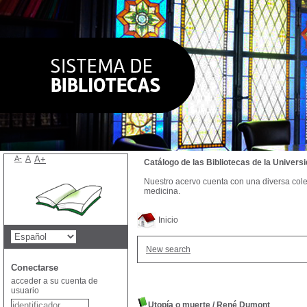
A-
A
A+
Catálogo de las Bibliotecas de la Univer
Nuestro acervo cuenta con una diversa colecc
medicina.
Inicio
New search
Conectarse
acceder a su cuenta de
usuario
Utopía o muerte
/
René Dumont