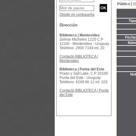
Público
I
Olvidé mi contraseña
Tip
Dirección
Biblioteca | Montevideo
Fecha 
Zelmar Michelini 1220 C.P
Núme
11100 - Montevideo - Uruguay
Teléfono: 2900 7194 int. 20
Contacto BIBLIOTECA |
Montevideo
Biblioteca | Punta del Este
Prado y Salt Lake, C.P 20100
Not
Punta del Este - Uruguay
Teléfono: 4249 66 12 int. 103
Contacto BIBLIOTECA | Punta
del Este