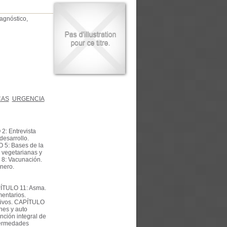
agnóstico,
CAS
URGENCIA
2: Entrevista
desarrollo.
O 5: Bases de la
 vegetarianas y
 8: Vacunación.
nero.
PÍTULO 11: Asma.
entarios.
tivos. CAPÍTULO
es y auto
nción integral de
fermedades