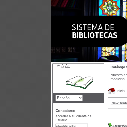
A-
A
A+
Catálogo 
Nuestro ac
medicina.
Inicio
New sear
Conectarse
acceder a su cuenta de
usuario
Atención 