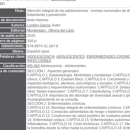
SBD
Título :
Atención integral de las adolescencias : normas nacionales de di
tratamiento y prevención
o de documento:
texto impreso
Autores:
Loreley Garcia
, Autor
Editorial:
Montevideo : Oficina del Libro
de publicación:
2025
ro de páginas:
326 p.
ISBN/ISSN/DL:
978-9974-31-287-6
Idioma :
Español (
spa
)
Palabras clave:
ADOLESCENCIA
ADOLESCENTES
ENFERMEDADES CRONI
INFECCIONES
Clasificación:
WS 460
Adolescencia - adolescentes
a de contenido:
SECCIÓN I : Aspectos generales.
CAPÍTULO 1: Epidemiología. Morbilidad y mortalidad. CAPÍTULO 
clínica. CAPÍTULO 3: Examen físico. CAPÍTULO 4: Crecimiento y 
Aspectos biológicos, afectivos, psicológicos y sociales. CAPÍTUL
alimentación y requerimientos nutricionales. CAPÍTULO 6: Dietas
otras "dietas especiales". CAPÍTULO 7: Ciberbullying. CAPÍTULO
CAPÍTULO 9: Importancia del abordaje de diversidad sexual y gé
Acompañamiento en la consulta.
SECCIÓN 2: Enfermedades crónicas.
CAPÍTULO 10: Abordaje integral de enfermedades crónicas. CA
CAPÍTULO 12: Conductas alimentarias de riesgo y trastornos alim
CAPÍTULO 13: Condiciones de salud pasibles de cuidados palia
14: Enfermedad celíaca. CAPÍTULO 15: Enfermedades autoinmun
inflamatorias. CAPÍTULO 16: Crisis tirotóxicas. CAPÍTULO 17: Ate
la hemofilia desde la niñez hasta la juventud. CAPÍTULO 18: En