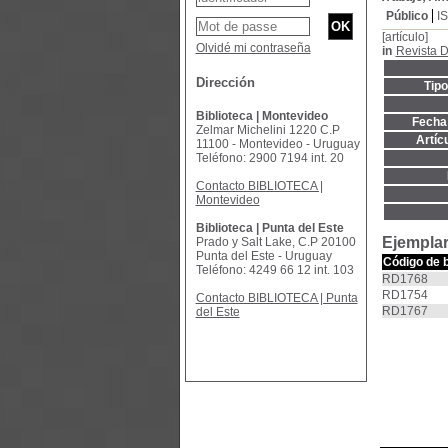
Público
I
[artículo]
Olvidé mi contraseña
in
Revista D
Dirección
Tip
Biblioteca | Montevideo
Fecha 
Zelmar Michelini 1220 C.P
Artíc
11100 - Montevideo - Uruguay
Teléfono: 2900 7194 int. 20
Contacto BIBLIOTECA |
Montevideo
Biblioteca | Punta del Este
Ejemplar
Prado y Salt Lake, C.P 20100
Punta del Este - Uruguay
Código de 
Teléfono: 4249 66 12 int. 103
RD1768
RD1754
Contacto BIBLIOTECA | Punta
RD1767
del Este