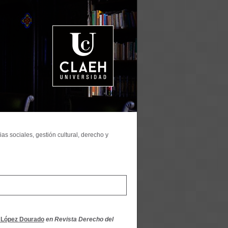
as sociales, gestión cultural, derecho y
 López Dourado
en Revista Derecho del