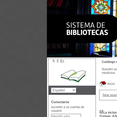
A-
A
A+
Catálogo 
Nuestro ac
medicina.
Inicio
New sear
Conectarse
acceder a su cuenta de
usuario
La inclus
Trabajo, Año