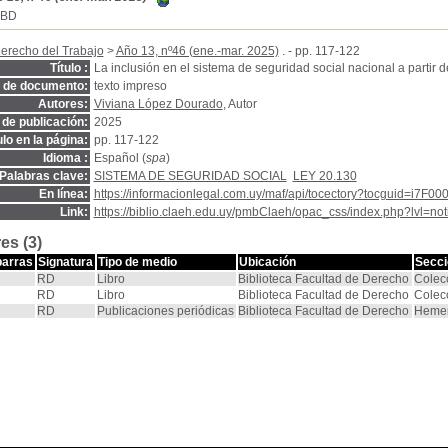
SBD
erecho del Trabajo
>
Año 13, nº46 (ene.-mar. 2025)
. - pp. 117-122
Título :
La inclusión en el sistema de seguridad social nacional a partir d
o de documento:
texto impreso
Autores:
Viviana López Dourado
, Autor
de publicación:
2025
ulo en la página:
pp. 117-122
Idioma :
Español (
spa
)
Palabras clave:
SISTEMA DE SEGURIDAD SOCIAL
LEY 20.130
En línea:
https://informacionlegal.com.uy/maf/api/tocectory?tocguid=i
Link:
https://biblio.claeh.edu.uy/pmbClaeh/opac_css/index.php?lvl=no
es (3)
barras
Signatura
Tipo de medio
Ubicación
Secci
RD
Libro
Biblioteca Facultad de Derecho
Colec
RD
Libro
Biblioteca Facultad de Derecho
Colec
RD
Publicaciones periódicas
Biblioteca Facultad de Derecho
Hemer