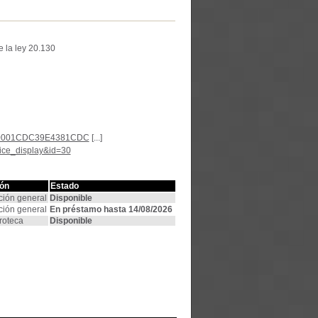
e la ley 20.130
7F000001CDC39E4381CDC
[...]
tice_display&id=30
ón
Estado
ción general
Disponible
ción general
En préstamo hasta 14/08/2026
oteca
Disponible