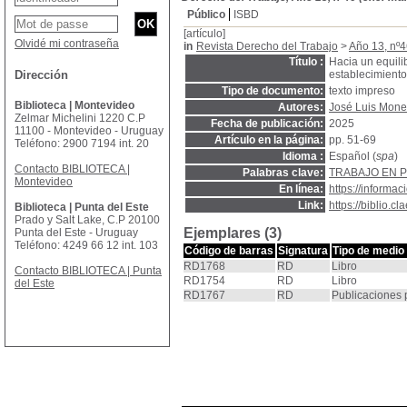
Público
ISBD
[artículo]
Olvidé mi contraseña
in
Revista Derecho del Trabajo
>
Año 13, nº4
Título :
Hacia un equilib
Dirección
establecimiento 
Tipo de documento:
texto impreso
Biblioteca | Montevideo
Autores:
José Luis Mone
Zelmar Michelini 1220 C.P
Fecha de publicación:
2025
11100 - Montevideo - Uruguay
Artículo en la página:
pp. 51-69
Teléfono: 2900 7194 int. 20
Idioma :
Español (
spa
)
Contacto BIBLIOTECA |
Palabras clave:
TRABAJO EN P
Montevideo
En línea:
https://inform
Link:
https://biblio.
Biblioteca | Punta del Este
Prado y Salt Lake, C.P 20100
Ejemplares (3)
Punta del Este - Uruguay
Teléfono: 4249 66 12 int. 103
Código de barras
Signatura
Tipo de medio
RD1768
RD
Libro
Contacto BIBLIOTECA | Punta
RD1754
RD
Libro
del Este
RD1767
RD
Publicaciones 