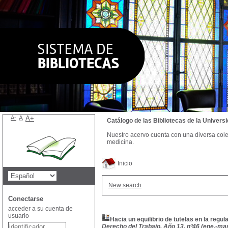
A-
A
A+
Catálogo de las Bibliotecas de la Univer
Nuestro acervo cuenta con una diversa colecc
medicina.
Inicio
New search
Conectarse
acceder a su cuenta de
usuario
Hacia un equilibrio de tutelas en la regu
Derecho del Trabajo, Año 13, nº46 (ene.-mar