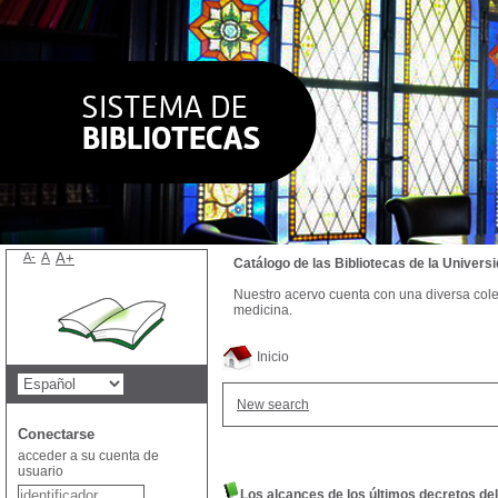
A-
A
A+
Catálogo de las Bibliotecas de la Univer
Nuestro acervo cuenta con una diversa colecc
medicina.
Inicio
New search
Conectarse
acceder a su cuenta de
usuario
Los alcances de los últimos decretos d