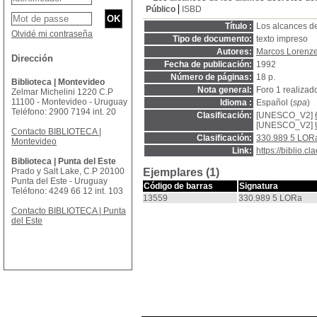
Público
ISBD
Título :
Los alcances de
Olvidé mi contraseña
Tipo de documento:
texto impreso
Autores:
Marcos Lorenzel
Dirección
Fecha de publicación:
1992
Número de páginas:
18 p.
Biblioteca | Montevideo
Nota general:
Foro 1 realizad
Zelmar Michelini 1220 C.P
11100 - Montevideo - Uruguay
Idioma :
Español (
spa
)
Teléfono: 2900 7194 int. 20
Clasificación:
[UNESCO_V2]
[UNESCO_V2]
Contacto BIBLIOTECA |
Clasificación:
330.989 5 LOR
Montevideo
Link:
https://biblio.
Biblioteca | Punta del Este
Prado y Salt Lake, C.P 20100
Ejemplares (1)
Punta del Este - Uruguay
Código de barras
Signatura
Teléfono: 4249 66 12 int. 103
13559
330.989 5 LORa
Contacto BIBLIOTECA | Punta
del Este