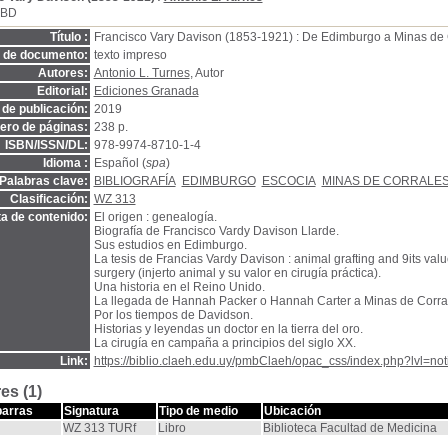
SBD
Título :
Francisco Vary Davison (1853-1921) : De Edimburgo a Minas de 
o de documento:
texto impreso
Autores:
Antonio L. Turnes
, Autor
Editorial:
Ediciones Granada
de publicación:
2019
ro de páginas:
238 p.
ISBN/ISSN/DL:
978-9974-8710-1-4
Idioma :
Español (
spa
)
Palabras clave:
BIBLIOGRAFÍA
EDIMBURGO
ESCOCIA
MINAS DE CORRALE
Clasificación:
WZ 313
a de contenido:
El origen : genealogía.
Biografía de Francisco Vardy Davison Llarde.
Sus estudios en Edimburgo.
La tesis de Francias Vardy Davison : animal grafting and 9its value
surgery (injerto animal y su valor en cirugía práctica).
Una historia en el Reino Unido.
La llegada de Hannah Packer o Hannah Carter a Minas de Corra
Por los tiempos de Davidson.
Historias y leyendas un doctor en la tierra del oro.
La cirugía en campaña a principios del siglo XX.
Link:
https://biblio.claeh.edu.uy/pmbClaeh/opac_css/index.php?lvl=no
es (1)
barras
Signatura
Tipo de medio
Ubicación
WZ 313 TURf
Libro
Biblioteca Facultad de Medicina