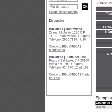
Público
I
Olvidé mi contraseña
Tip
Dirección
Fecha 
Biblioteca | Montevideo
Núme
Zelmar Michelini 1220 C.P
11100 - Montevideo - Uruguay
Teléfono: 2900 7194 int. 20
Contacto BIBLIOTECA |
Montevideo
Not
Biblioteca | Punta del Este
Prado y Salt Lake, C.P 20100
Punta del Este - Uruguay
Teléfono: 4249 66 12 int. 103
Contacto BIBLIOTECA | Punta
del Este
Ejemplar
Código de 
M3450