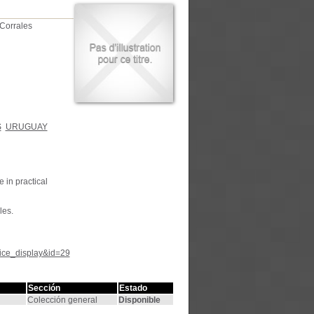
Corrales
S
URUGUAY
 in practical
les.
tice_display&id=29
Sección
Estado
Colección general
Disponible