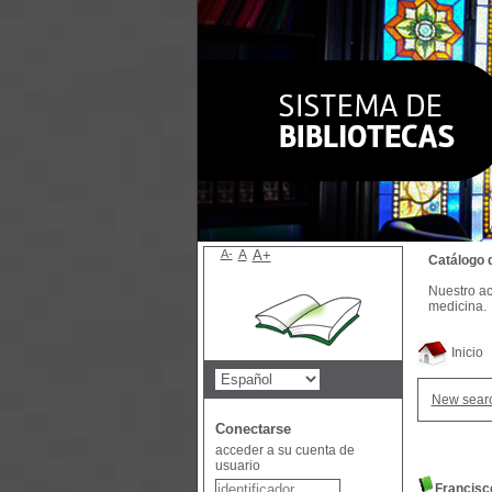
A-
A
A+
Catálogo 
Nuestro ac
medicina.
Inicio
New sear
Conectarse
acceder a su cuenta de
usuario
Francisc