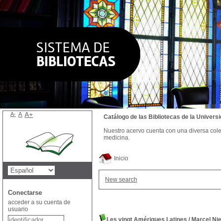
A-
A
A+
Catálogo de las Bibliotecas de la Univer
Nuestro acervo cuenta con una diversa colecc
medicina.
Inicio
New search
Conectarse
acceder a su cuenta de
usuario
Les vingt Amériques Latines
/
Marcel Ni