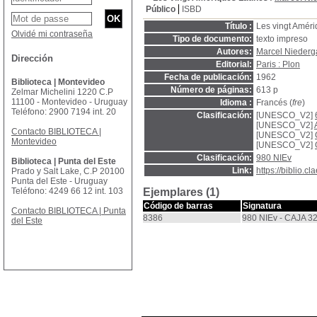
Público
ISBD
Título :
Les vingt Améri
Olvidé mi contraseña
Tipo de documento:
texto impreso
Autores:
Marcel Nieder
Dirección
Editorial:
Paris : Plon
Fecha de publicación:
1962
Biblioteca | Montevideo
Número de páginas:
613 p
Zelmar Michelini 1220 C.P
11100 - Montevideo - Uruguay
Idioma :
Francés (
fre
)
Teléfono: 2900 7194 int. 20
Clasificación:
[UNESCO_V2]
[UNESCO_V2]
Contacto BIBLIOTECA |
[UNESCO_V2]
Montevideo
[UNESCO_V2]
Clasificación:
980 NIEv
Biblioteca | Punta del Este
Link:
https://biblio.
Prado y Salt Lake, C.P 20100
Punta del Este - Uruguay
Teléfono: 4249 66 12 int. 103
Ejemplares (1)
Código de barras
Signatura
Contacto BIBLIOTECA | Punta
8386
980 NIEv - CAJA 3
del Este