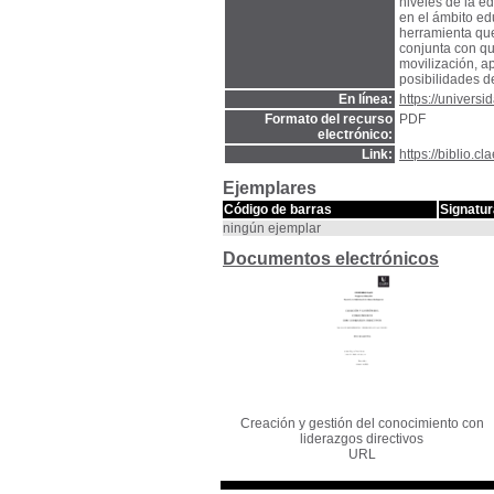
niveles de la e
en el ámbito ed
herramienta que
conjunta con qu
movilización, a
posibilidades d
En línea:
https://univers
Formato del recurso
PDF
electrónico:
Link:
https://biblio.
Ejemplares
Código de barras
Signatur
ningún ejemplar
Documentos electrónicos
Creación y gestión del conocimiento con
liderazgos directivos
URL