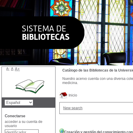
A-
A
A+
Catálogo de las Bibliotecas de la Univer
Nuestro acervo cuenta con una diversa colecc
medicina.
Inicio
New search
Conectarse
acceder a su cuenta de
usuario
Creación y gestión del conocimiento con 