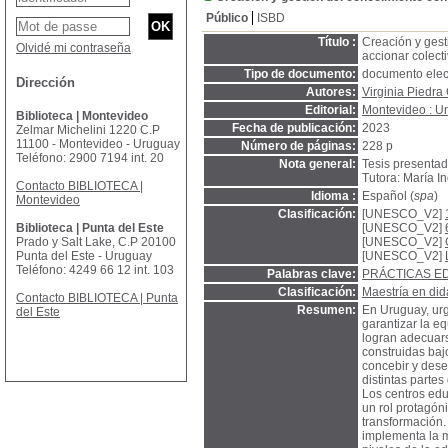
Público
ISBD
Título :
Creación y gest
Olvidé mi contraseña
accionar colect
Tipo de documento:
documento elec
Dirección
Autores:
Virginia Piedra
Editorial:
Montevideo : U
Biblioteca | Montevideo
Fecha de publicación:
2023
Zelmar Michelini 1220 C.P
11100 - Montevideo - Uruguay
Número de páginas:
228 p
Teléfono: 2900 7194 int. 20
Nota general:
Tesis presentad
Tutora: María I
Contacto BIBLIOTECA |
Idioma :
Español (
spa
)
Montevideo
Clasificación:
[UNESCO_V2]
Biblioteca | Punta del Este
[UNESCO_V2]
Prado y Salt Lake, C.P 20100
[UNESCO_V2]
Punta del Este - Uruguay
[UNESCO_V2]
Teléfono: 4249 66 12 int. 103
Palabras clave:
PRÁCTICAS E
Clasificación:
Maestría en did
Contacto BIBLIOTECA | Punta
Resumen:
En Uruguay, urg
del Este
garantizar la e
logran adecuars
construidas baj
concebir y dese
distintas parte
Los centros edu
un rol protagón
transformación.
implementa la m