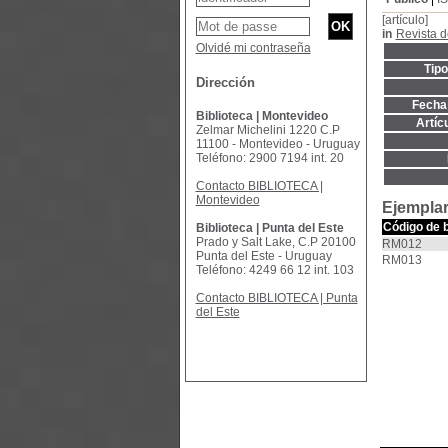
[artículo]
in
Revista 
Olvidé mi contraseña
Tip
Dirección
Fecha 
Biblioteca | Montevideo
Artíc
Zelmar Michelini 1220 C.P
11100 - Montevideo - Uruguay
Teléfono: 2900 7194 int. 20
Contacto BIBLIOTECA |
Montevideo
Ejemplar
Código de 
Biblioteca | Punta del Este
Prado y Salt Lake, C.P 20100
RM012
Punta del Este - Uruguay
RM013
Teléfono: 4249 66 12 int. 103
Contacto BIBLIOTECA | Punta
del Este