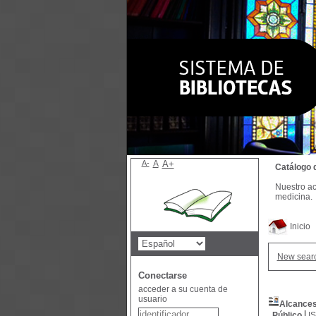
A-
A
A+
Catálogo 
Nuestro ac
medicina.
Inicio
New sear
Conectarse
acceder a su cuenta de
usuario
Alcances 
Público
I