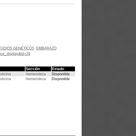
TUDIOS GENÉTICOS
EMBARAZO
tice_display&id=28
Sección
Estado
edicina
Hemeroteca
Disponible
edicina
Hemeroteca
Disponible