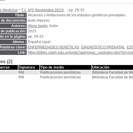
de Medicina
>
T.1, Nº2 (Noviembre 2023)
. - pp. 29-33
Título :
Alcances y limitaciones de los estudios genéticos prenatales
o de documento:
texto impreso
Autores:
Alicia Vaglio
, Autor
de publicación:
2023
ulo en la página:
pp. 29-33
Idioma :
Español (
spa
)
Palabras clave:
ENFERMEDADES GENÉTICAS
DIAGNÓSTICO PRENATAL
ES
Link:
https://biblio.claeh.edu.uy/pmbClaeh/opac_css/index.php?lvl=no
es (2)
barras
Signatura
Tipo de medio
Ubicación
RM
Publicaciones periódicas
Biblioteca Facultad de M
RM
Publicaciones periódicas
Biblioteca Facultad de M