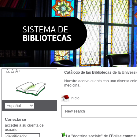
A-
A
A+
Catálogo de las Bibliotecas de la Univer
Nuestro acervo cuenta con una diversa colecc
medicina.
Inicio
New search
Conectarse
acceder a su cuenta de
usuario
La "doctrine sociale" de l´Église comme 