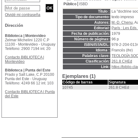
Público
ISBD
Título :
La "doctrine so
Olvidé mi contraseña
Tipo de documento:
texto impreso
Autores:
M.-D. Chenu
, A
Dirección
Editorial:
París : Les Eds.
Fecha de publicación:
1979
Biblioteca | Montevideo
Número de páginas:
96 p
Zelmar Michelini 1220 C.P
11100 - Montevideo - Uruguay
ISBN/ISSN/DL:
978-2-204-013
Teléfono: 2900 7194 int. 20
Idioma :
Francés (
fre
)
Palabras clave:
TEOLOGÍA SOC
Contacto BIBLIOTECA |
Clasificación:
261.8 CHEd
Montevideo
Link:
https://biblio.
Biblioteca | Punta del Este
Prado y Salt Lake, C.P 20100
Ejemplares (1)
Punta del Este - Uruguay
Código de barras
Signatura
Teléfono: 4249 66 12 int. 103
10745
261.8 CHEd
Contacto BIBLIOTECA | Punta
del Este