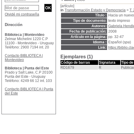
[artículo]
in
Transformación Estado y Democracia
>
T.
Olvidé mi contraseña
Título :
Hacia un nuevo
Tipo de documento:
texto impreso
Dirección
Autores:
Gabriela Hendl
Fecha de publicación:
2008
Biblioteca | Montevideo
Artículo en la página:
pp. 32-47
Zelmar Michelini 1220 C.P
Idioma :
Español (
spa
)
11100 - Montevideo - Uruguay
Teléfono: 2900 7194 int. 20
Link:
https://biblio.
Contacto BIBLIOTECA |
Ejemplares (1)
Montevideo
Código de barras
Signatura
Tipo de
RD1679
R
Publica
Biblioteca | Punta del Este
Prado y Salt Lake, C.P 20100
Punta del Este - Uruguay
Teléfono: 4249 66 12 int. 103
Contacto BIBLIOTECA | Punta
del Este