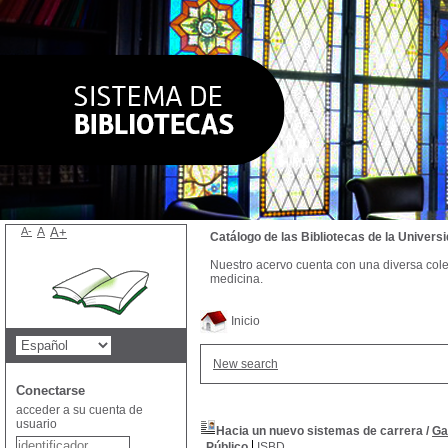
A-
A
A+
Catálogo de las Bibliotecas de la Univer
Nuestro acervo cuenta con una diversa colecc
medicina.
Inicio
New search
Conectarse
acceder a su cuenta de
usuario
Hacia un nuevo sistemas de carrera
/
Ga
Público
ISBD